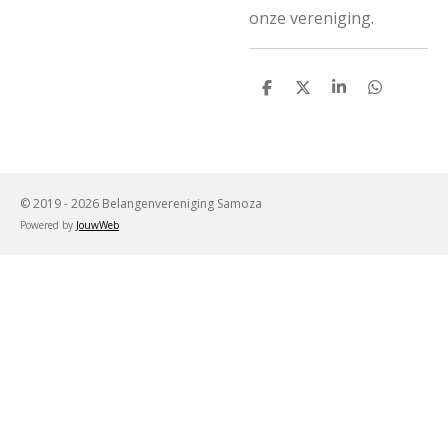
onze vereniging.
D
D
S
D
e
e
h
e
l
e
a
l
e
l
r
e
n
e
n
© 2019 - 2026 Belangenvereniging Samoza
Powered by
JouwWeb