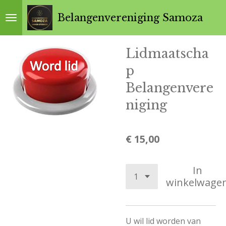
Ga
Belangenvereniging Samoza
direct
naar
Lidmaatscha
de
p
hoofdinhoud
Belangenvere
niging
€ 15,00
In
winkelwage
U wil lid worden van