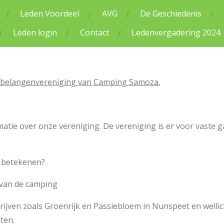
Leden Voordeel
AVG
De Geschiedenis
Leden login
Contact
Ledenvergadering 2024
 belangenvereniging van Camping Samoza.
matie over onze vereniging. De vereniging is er voor vaste
U
betekenen?
e van de camping
drijven zoals Groenrijk en Passiebloem in Nunspeet en wellic
ten.